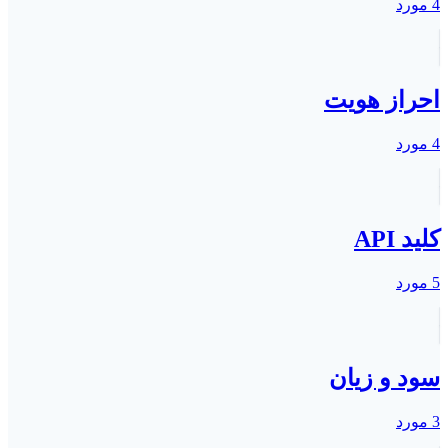
4 مورد
احراز هویت
4 مورد
کلید API
5 مورد
سود و زیان
3 مورد