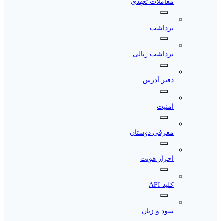
معاملات تعهدی
برداشت
برداشت ریالی
دفتر آدرس
امنیت
معرفی دوستان
احراز هویت
کلید API
سود و زیان