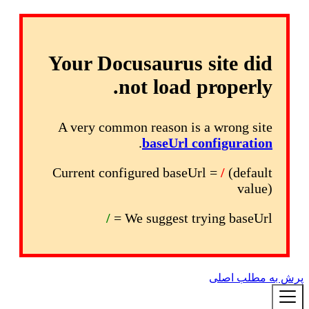
Your Docusaurus site did
not load properly.
A very common reason is a wrong site
.
baseUrl configuration
Current configured baseUrl =
/
(default
value)
/
We suggest trying baseUrl =
پرش به مطلب اصلی